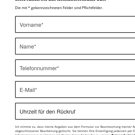
Die mit * gekennzeichneten Felder sind Pflichtfelder.
Ich stimme zu, dass meine Angaben aus dem Formular zur Beantwortung meiner A
abgeschlossener Bearbeitung gelöscht. Sie können Ihre Einwilligung jederzeit per 