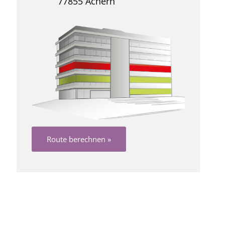
77855 Achern
Route berechnen »